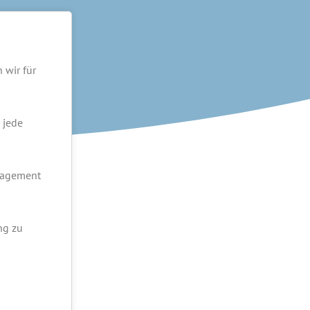
 wir für
 jede
anagement
ng zu