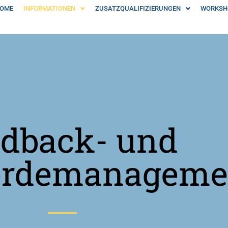
OME
INFORMATIONEN
ZUSATZQUALIFIZIERUNGEN
WORKSH
dback- und
erdemanageme