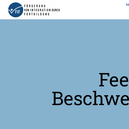
H
Fee
Beschw