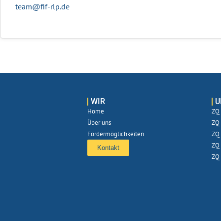
team@fif-rlp.de
WIR
U
Home
ZQ 
Über uns
ZQ 
Fördermöglichkeiten
ZQ 
ZQ 
Kontakt
ZQ 