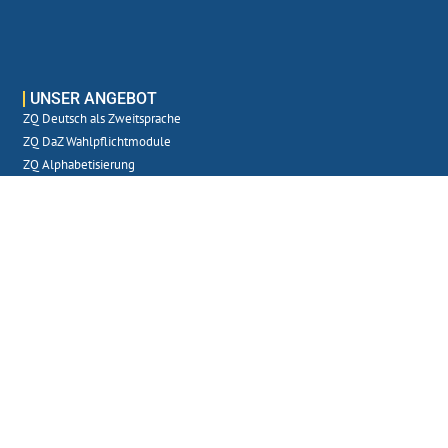
UNSER ANGEBOT
ZQ Deutsch als Zweitsprache
ZQ DaZ Wahlpflichtmodule
ZQ Alphabetisierung
ZQ Berufssprachkurse
ZQ Lernschwierigkeiten mit Schwerpunkt Trauma